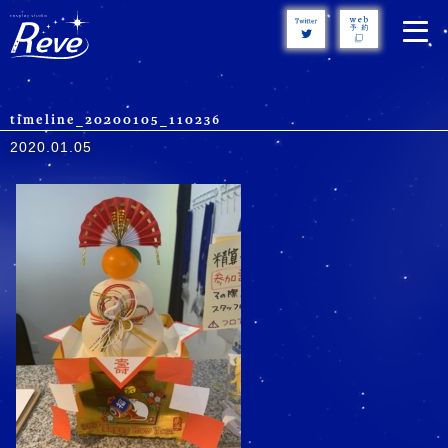
Skip
to
content
timeline_20200105_110236
2020.01.05