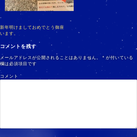
新年明けましておめでとう御座
投
います。
稿
ナ
コメントを残す
ビ
メールアドレスが公開されることはありません。
*
が付いている
欄は必須項目です
ゲ
ー
コメント
シ
ョ
ン