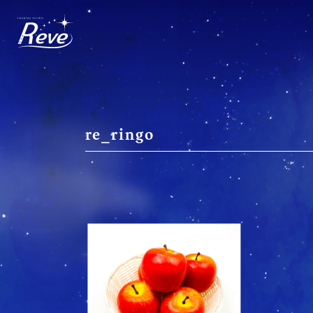
Skip
to
content
re_ringo