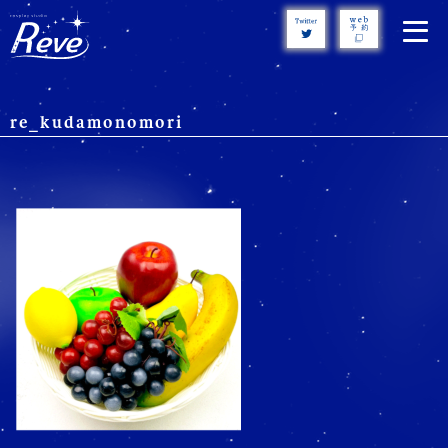
Skip
to
content
re_kudamonomori