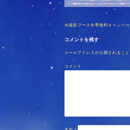
水撮影ブース冬季無料キャンペー
投
稿
コメントを残す
ナ
メールアドレスが公開されること
ビ
コメント
ゲ
ー
シ
ョ
ン
名前
*