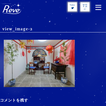
Skip
to
content
view_image-2
コメントを残す