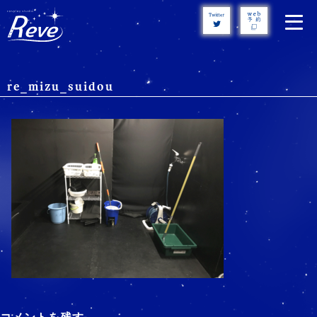
Skip
to
content
re_mizu_suidou