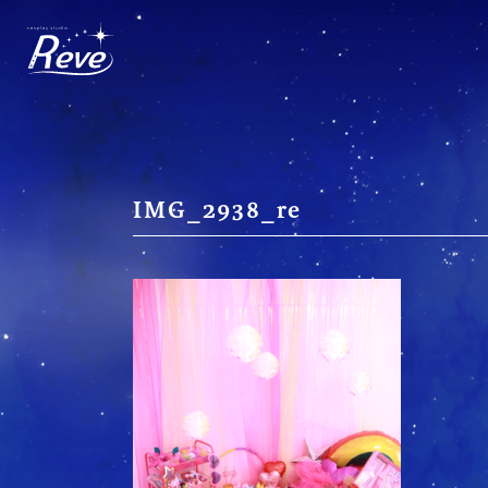
Skip
to
content
IMG_2938_re