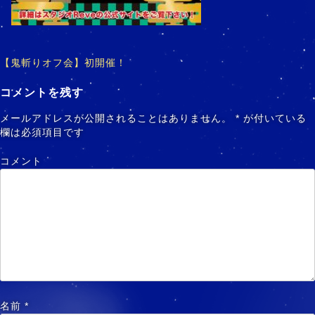
【鬼斬りオフ会】初開催！
投
稿
コメントを残す
ナ
メールアドレスが公開されることはありません。
*
が付いている
ビ
欄は必須項目です
ゲ
コメント
ー
シ
ョ
ン
名前
*