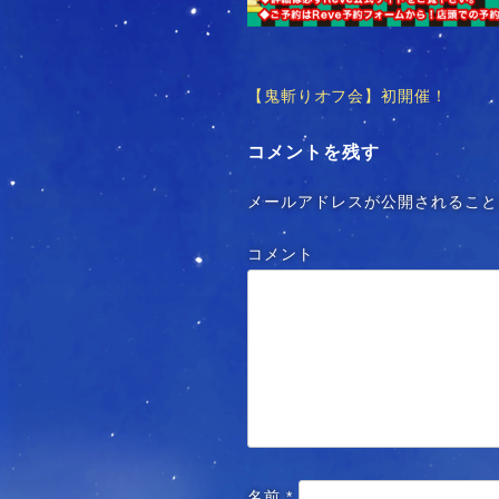
【鬼斬りオフ会】初開催！
投
稿
コメントを残す
ナ
メールアドレスが公開されること
ビ
コメント
ゲ
ー
シ
ョ
ン
名前
*