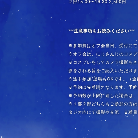
２部15:00〜19:30 2,500円
***
注意事項をお読みください
***
※参加費はオフ会当日、受付にて
※オフ会は、にじさんじのコスプ
※コスプレをしてカメラ撮影もさ
影をされる旨をご記入いただけま
※途中参加/退場もOKです。（
※予約は先着順となります。予約
※予約数が上限に達した場合は、
※１部２部どちらもご参加の方は1
タジオ内にて撮影や交流、２着目