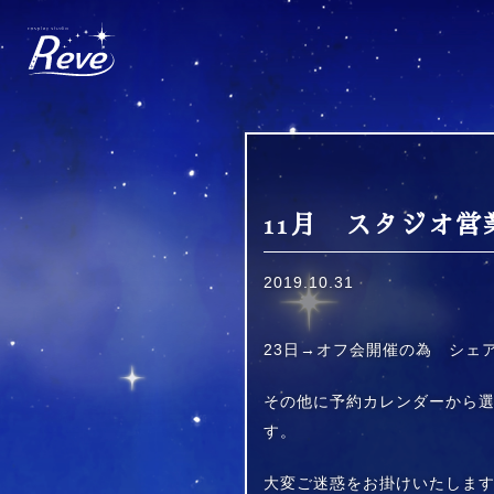
Skip
to
content
11月 スタジオ営
2019.10.31
23日→オフ会開催の為 シェ
その他に予約カレンダーから
す。
大変ご迷惑をお掛けいたしま