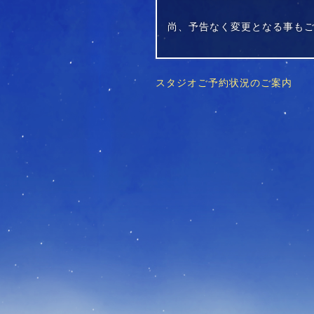
尚、予告なく変更となる事も
スタジオご予約状況のご案内
投
稿
ナ
ビ
ゲ
ー
シ
ョ
ン