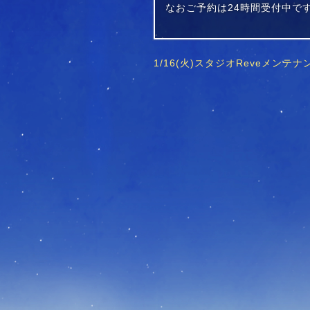
なおご予約は24時間受付中で
1/16(火)スタジオReveメンテ
投
稿
ナ
ビ
ゲ
ー
シ
ョ
ン