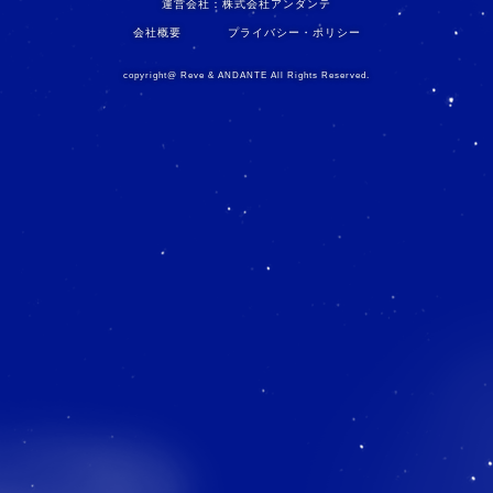
運営会社：株式会社アンダンテ
ビ
会社概要
プライバシー・ポリシー
ゲ
copyright@ Reve & ANDANTE All Rights Reserved.
ー
シ
ョ
ン