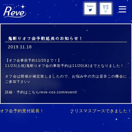
Skip
to
content
鬼斬りオフ会予約延長のお知らせ！
2019.11.18
【オフ会事前予約11/20まで！】
11/23(土祝)鬼斬りオフ会の事前予約は11/20(水)までとなりました！
オフ会は開催が確定致しましたので、お悩み中の方は是非この機会に
ご参加下さい♪
詳細・予約はこちらreve-cos.com/event/
オフ会予約受付延長！
クリスマスブースできました！
投
稿
ナ